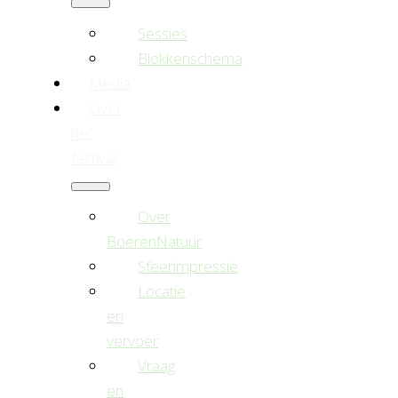
Sessies
Blokkenschema
Media
Over
het
festival
Over
BoerenNatuur
Sfeerimpressie
Locatie
en
vervoer
Vraag
en