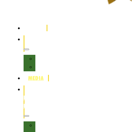
HOME
PROGRAMMA
Sessies
Blokkenschema
MEDIA
OVER
HET
FESTIVAL
Over