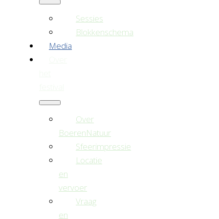
Sessies
Blokkenschema
Media
Over
het
festival
Over
BoerenNatuur
Sfeerimpressie
Locatie
en
vervoer
Vraag
en