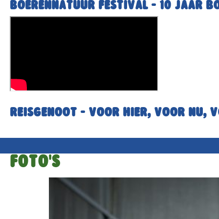
BoerenNatuur Festival - 10 jaar b
Reisgenoot - voor hier, voor nu, 
Foto's