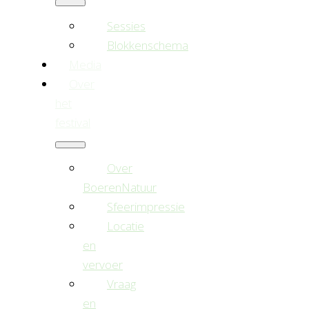
Sessies
Blokkenschema
Media
Over
het
festival
Over
BoerenNatuur
Sfeerimpressie
Locatie
en
vervoer
Vraag
en