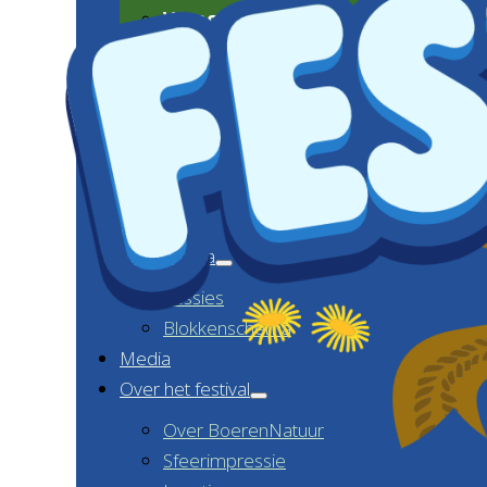
Vraag en antwoord
CONTACT
Home
Programma
Sessies
Blokkenschema
Media
Over het festival
Over BoerenNatuur
Sfeerimpressie