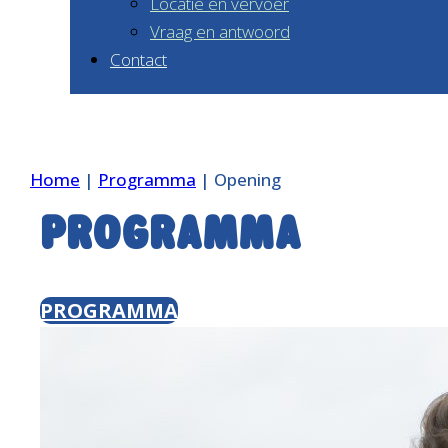
Locatie en vervoer
Vraag en antwoord
Contact
Home
|
Programma
|
Opening
Programma
PROGRAMMA