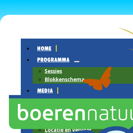
HOME
PROGRAMMA
Sessies
Blokkenschema
MEDIA
OVER HET FESTIVAL
Over BoerenNatuur
Sfeerimpressie
Locatie en vervoer