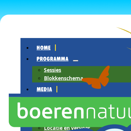
HOME
PROGRAMMA
Sessies
Blokkenschema
MEDIA
OVER HET FESTIVAL
Over BoerenNatuur
Sfeerimpressie
Locatie en vervoer