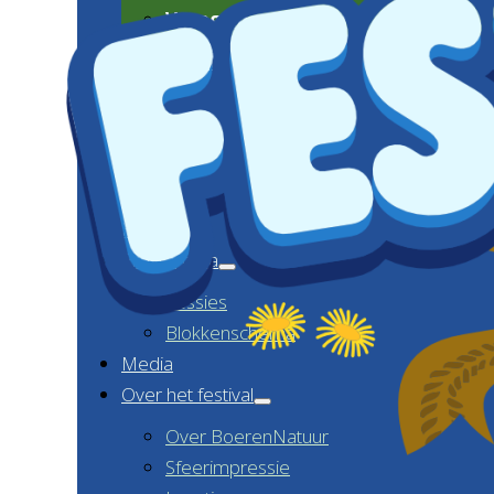
Vraag en antwoord
CONTACT
Home
Programma
Sessies
Blokkenschema
Media
Over het festival
Over BoerenNatuur
Sfeerimpressie