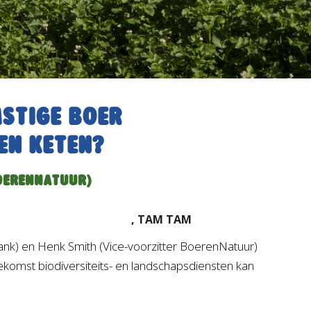
stige boer
en keten?
OERENNATUUR)
, TAM TAM
nk) en Henk Smith (Vice-voorzitter BoerenNatuur)
ekomst biodiversiteits- en landschapsdiensten kan