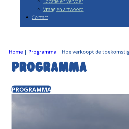
Locatie en vervoer
Vraag en antwoord
Contact
Home
|
Programma
|
Hoe verkoopt de toekomstige
Programma
PROGRAMMA