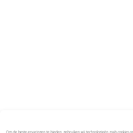
Om de beste ervaringen te bieden, gebruiken wij technologieën zoals cookies o