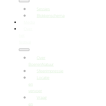
Sessies
Blokkenschema
Media
Over
het
festival
Over
BoerenNatuur
Sfeerimpressie
Locatie
en
vervoer
Vraag
en