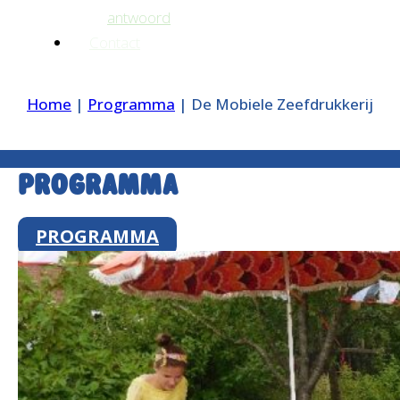
antwoord
Contact
Home
|
Programma
|
De Mobiele Zeefdrukkerij
Programma
PROGRAMMA