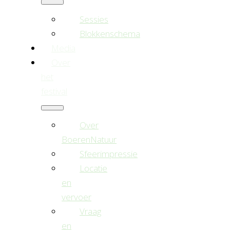
Sessies
Blokkenschema
Media
Over
het
festival
Over
BoerenNatuur
Sfeerimpressie
Locatie
en
vervoer
Vraag
en