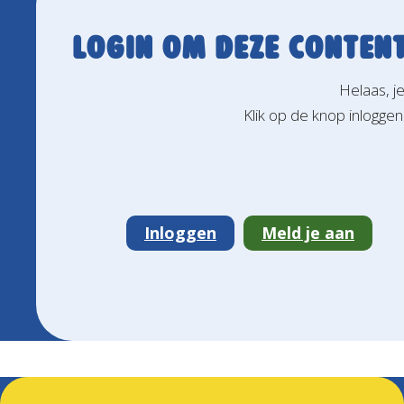
Login om deze content
Helaas, j
Klik op de knop inloggen
Inloggen
Meld je aan