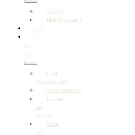
Sessies
Blokkenschema
Media
Over
het
festival
Over
BoerenNatuur
Sfeerimpressie
Locatie
en
vervoer
Vraag
en