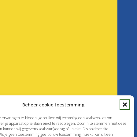
Beheer cookie toestemming
ervaringen te bieden, gebruiken wij technologieën zoals cookies om
ver je apparaat op te slaan en/of te raadplegen. Door in te stemmen met deze
n kunnen wij gegevens zoals surfgedrag of unieke ID's op deze site
ls je geen toestemming geeft of uw toestemming intrekt, kan dit een