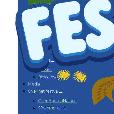
Vraag en antwoord
CONTACT
Home
Programma
Sessies
Blokkenschema
Media
Over het festival
Over BoerenNatuur
Sfeerimpressie