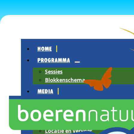
HOME
PROGRAMMA
Sessies
Blokkenschema
MEDIA
OVER HET FESTIVAL
Over BoerenNatuur
Sfeerimpressie
Locatie en vervoer