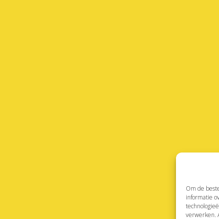
Om de beste 
informatie o
technologieë
verwerken. A