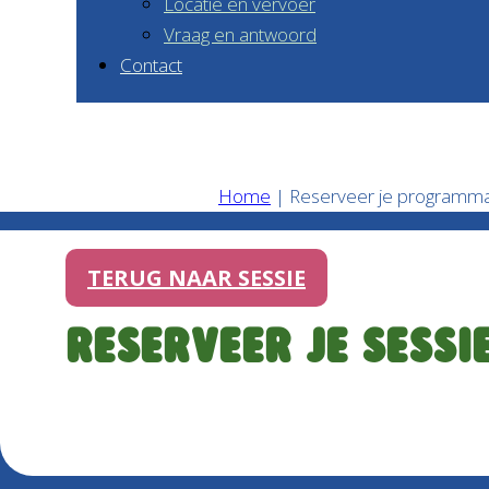
Locatie en vervoer
Vraag en antwoord
Contact
Home
|
Reserveer je programm
TERUG NAAR SESSIE
Reserveer je sessi