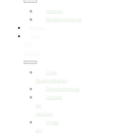
Sessies
Blokkenschema
Media
Over
het
festival
Over
BoerenNatuur
Sfeerimpressie
Locatie
en
vervoer
Vraag
en