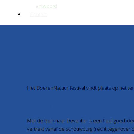
antwoord
Contact
Het BoerenNatuur festival vindt plaats op het te
OPENBAAR VERVOER
Met de trein naar Deventer is een heel goed idee
vertrekt vanaf de schouwburg (recht tegenover de 