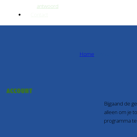
antwoord
Contact
Home
|
Account
Account
Bijgaand de ge
alleen om je t
programma te r