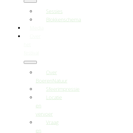
Sessies
Blokkenschema
Media
Over
het
festival
Over
BoerenNatuur
Sfeerimpressie
Locatie
en
vervoer
Vraag
en